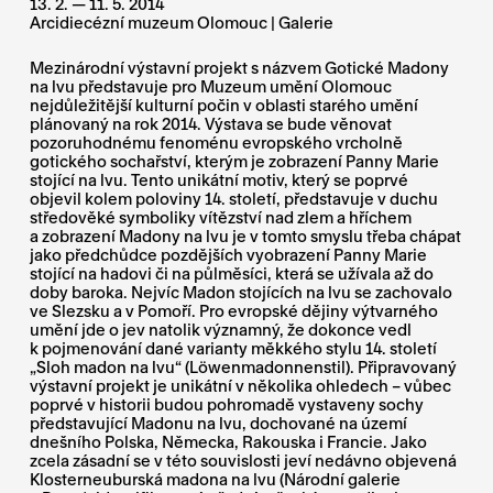
13. 2. — 11. 5. 2014
Arcidiecézní muzeum Olomouc | Galerie
Mezinárodní výstavní projekt s názvem Gotické Madony
na lvu představuje pro Muzeum umění Olomouc
nejdůležitější kulturní počin v oblasti starého umění
plánovaný na rok 2014. Výstava se bude věnovat
pozoruhodnému fenoménu evropského vrcholně
gotického sochařství, kterým je zobrazení Panny Marie
stojící na lvu. Tento unikátní motiv, který se poprvé
objevil kolem poloviny 14. století, představuje v duchu
středověké symboliky vítězství nad zlem a hříchem
a zobrazení Madony na lvu je v tomto smyslu třeba chápat
jako předchůdce pozdějších vyobrazení Panny Marie
stojící na hadovi či na půlměsíci, která se užívala až do
doby baroka. Nejvíc Madon stojících na lvu se zachovalo
ve Slezsku a v Pomoří. Pro evropské dějiny výtvarného
umění jde o jev natolik významný, že dokonce vedl
k pojmenování dané varianty měkkého stylu 14. století
„Sloh madon na lvu“ (Löwenmadonnenstil). Připravovaný
výstavní projekt je unikátní v několika ohledech – vůbec
poprvé v historii budou pohromadě vystaveny sochy
představující Madonu na lvu, dochované na území
dnešního Polska, Německa, Rakouska i Francie. Jako
zcela zásadní se v této souvislosti jeví nedávno objevená
Klosterneuburská madona na lvu (Národní galerie