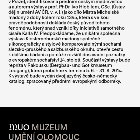
v Praze), identifikovaná předním českým medievistou
a autorem výstavy prof. PhDr. Ivo Hlobilem, CSc. (Ústav
dějin umění AV ČR, v. v. i.) jako dílo Mistra Michelské
madony z doby kolem roku 1345, která s velkou
pravděpodobností dokládá český původ tohoto
fenoménu, který snad vznikl díky iniciativě samotného
císaře Karla IV. Předpokládáme, že unikátní společná
výstava Klosterneburské madony společně
s ikonograficky a stylově komparovatelnými sochami
slezsko-pruského a salzburského okruhu otevře cestu
k dalšímu bádání a pomůže rozšířit dosavadní poznatky
o evropském sochařství 14. století. Součástí výstavy bude
repríza v Rakousku (Bergbau- und Gotikmuseum
Leogang), která proběhne v termínu 5. 6. – 31. 8. 2014.
K výstavě bude vydán dvojjazyčný česko-německý
katalog, zpracovaný předními evropskými odborníky.
M
UO
MUZEUM
UMĚNÍ OLOMOUC