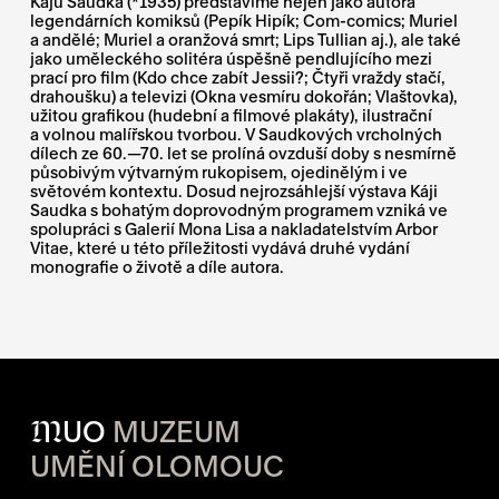
Káju Saudka (*1935) představíme nejen jako autora
legendárních komiksů (Pepík Hipík; Com-comics; Muriel
a andělé; Muriel a oranžová smrt; Lips Tullian aj.), ale také
jako uměleckého solitéra úspěšně pendlujícího mezi
prací pro film (Kdo chce zabít Jessii?; Čtyři vraždy stačí,
drahoušku) a televizi (Okna vesmíru dokořán; Vlaštovka),
užitou grafikou (hudební a filmové plakáty), ilustrační
a volnou malířskou tvorbou. V Saudkových vrcholných
dílech ze 60.—70. let se prolíná ovzduší doby s nesmírně
působivým výtvarným rukopisem, ojedinělým i ve
světovém kontextu. Dosud nejrozsáhlejší výstava Káji
Saudka s bohatým doprovodným programem vzniká ve
spolupráci s Galerií Mona Lisa a nakladatelstvím Arbor
Vitae, které u této příležitosti vydává druhé vydání
monografie o životě a díle autora.
M
UO
MUZEUM
UMĚNÍ OLOMOUC