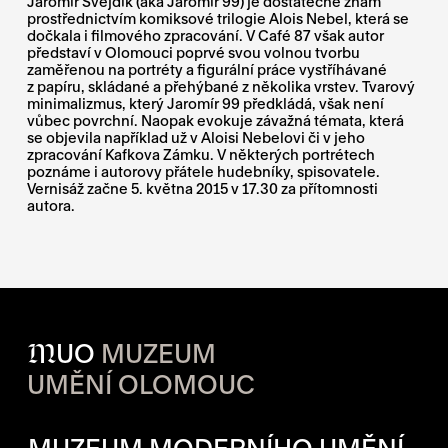
Jaromír Švejdík (aka Jaromír 99) je dostatečně znám
prostřednictvím komiksové trilogie Alois Nebel, která se
dočkala i filmového zpracování. V Café 87 však autor
představí v Olomouci poprvé svou volnou tvorbu
zaměřenou na portréty a figurální práce vystříhávané
z papíru, skládané a přehýbané z několika vrstev. Tvarový
minimalizmus, který Jaromír 99 předkládá, však není
vůbec povrchní. Naopak evokuje závažná témata, která
se objevila například už v Aloisi Nebelovi či v jeho
zpracování Kafkova Zámku. V některých portrétech
poznáme i autorovy přátele hudebníky, spisovatele.
Vernisáž začne 5. května 2015 v 17.30 za přítomnosti
autora.
M
UO
MUZEUM
UMĚNÍ OLOMOUC
OTVÍRACÍ DOBA JEDNOTLIVÝ