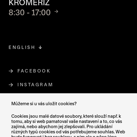
KROMĚŘÍŽ
8:30 - 17:00
ENGLISH
FACEBOOK
ODKAZ SE OTEVŘE NA NOVÉ STR
INSTAGRAM
ODKAZ SE OTEVŘE NA NOVÉ STR
YOUTUBE
ODKAZ SE OTEVŘE NA NOVÉ STRÁ
Můžeme si u vás uložit cookies?
X (TWITTER)
ODKAZ SE OTEVŘE NA NOVÉ ST
Cookies jsou malé datové soubory, které slouží např. k
tomu, aby si web pamatoval vaše nastavení a to, co vás
zajímá, nebo abychom jej zlepšovali. Pro ukládání
různých typů cookies od vás potřebujeme souhlas. Web
bude fungovat i bez souhlasu, s ním ale o něco lépe.