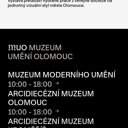
Výstava představí vybrané práce z veřejné soutěže na
jednotný vizuální styl města Olomouce.
M
UO
MUZEUM
UMĚNÍ OLOMOUC
OTVÍRACÍ DOBA JEDNOTLIVÝ
MUZEUM MODERNÍHO UMĚNÍ
10:00 - 18:00
ARCIDIECÉZNÍ MUZEUM
OLOMOUC
10:00 - 18:00
ARCIDIECÉZNÍ MUZEUM