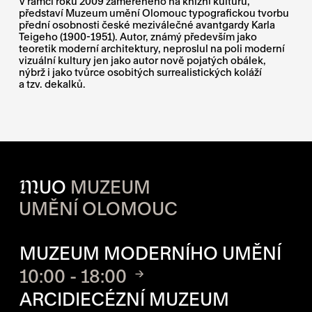
V rámci roku 2009 zaměřeného na knižní kulturu,
představí Muzeum umění Olomouc typografickou tvorbu
přední osobnosti české meziválečné avantgardy Karla
Teigeho (1900-1951). Autor, známý především jako
teoretik moderní architektury, neproslul na poli moderní
vizuální kultury jen jako autor nově pojatých obálek,
nýbrž i jako tvůrce osobitých surrealistických koláží
a tzv. dekalků.
M
UO
MUZEUM
UMĚNÍ OLOMOUC
OTVÍRACÍ DOBA JEDNOTLIVÝ
MUZEUM MODERNÍHO UMĚNÍ
10:00 - 18:00
ARCIDIECÉZNÍ MUZEUM