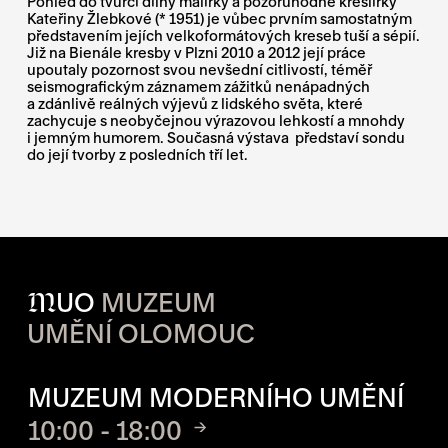
Pohled do tvůrčí dílny malířky a pozoruhodné kreslířky
Kateřiny Žlebkové (* 1951) je vůbec prvním samostatným
představením jejích velkoformátových kreseb tuší a sépií.
Již na Bienále kresby v Plzni 2010 a 2012 její práce
upoutaly pozornost svou nevšední citlivostí, téměř
seismografickým záznamem zážitků nenápadných
a zdánlivě reálných výjevů z lidského světa, které
zachycuje s neobyčejnou výrazovou lehkostí a mnohdy
i jemným humorem. Současná výstava představí sondu
do její tvorby z posledních tří let.
M
UO
MUZEUM
UMĚNÍ OLOMOUC
OTVÍRACÍ DOBA JEDNOTLIVÝ
MUZEUM MODERNÍHO UMĚNÍ
10:00 - 18:00