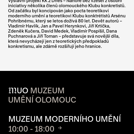
Výstavní projekt KK 2 Dnes – Nahoře bez vzešel z osobní
iniciativy několika členů olomouckého Klubu konkretistů.
Od začátku byl koncipován jako pocta teoretikovi
moderního umění a teoretikovi Klubu konktrétistů Arsénu
Pohribnému, který se letos dožívá 80 let. Devět autorů –
Vladimír Havlík, Jan a Pavel Herynkovi, Jiří Krtička,
Zdeněk Kučera, David Medek, Vladimír Pospíšil, Dana
Puchnarová a Jiří Toman – představuje svá novější díla,
která nevycházejí jen z teoretických předpokladů
konkretismu, ale zdárně rozšiřují jeho hranice.
M
UO
MUZEUM
UMĚNÍ OLOMOUC
OTVÍRACÍ DOBA JEDNOTLIVÝ
MUZEUM MODERNÍHO UMĚNÍ
10:00 - 18:00