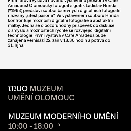
Premiérová výstava nového výstavního prostoru v Café
Amadeus! Olomoucký fotograf a grafik Ladislav Hrinda
(*1963) představí soubor barevných digitálních fotografií
nazvaný „útest pasone“. Ve vystaveném souboru Hrinda
konfrontuje možnosti digitální fotografie a abstraktní
malby. Jedná se o pozoruhodný příspěvek do diskuse
o smyslu a možnostech rychle se rozvíjející digitální
technologie. První výstava v Café Amadeus bude
zahájena vernisáží 22. září v 18.30 hodin a potrvá do
31. října.
M
UO
MUZEUM
UMĚNÍ OLOMOUC
OTVÍRACÍ DOBA JEDNOTLIVÝ
MUZEUM MODERNÍHO UMĚNÍ
10:00 - 18:00