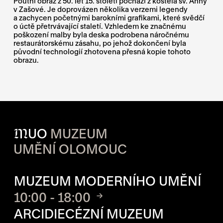
Poutní obraz z 50. let 15. století pochází z kostela sv. Anny
v Zašové. Je doprovázen několika verzemi legendy
a zachycen početnými barokními grafikami, které svědčí
o úctě přetrvávající staletí. Vzhledem ke značnému
poškození malby byla deska podrobena náročnému
restaurátorskému zásahu, po jehož dokončení byla
původní technologií zhotovena přesná kopie tohoto
obrazu.
M
UO
MUZEUM
UMĚNÍ OLOMOUC
OTVÍRACÍ DOBA JEDNOTLIVÝ
MUZEUM MODERNÍHO UMĚNÍ
10:00 - 18:00
ARCIDIECÉZNÍ MUZEUM