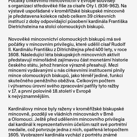
Počátky církevního mincovnictví v Evropě souvisejí
s organizací středověké říše za císaře Oty I. (936-962). Na
výstavě uspořádané v kroměřížské biskupské mincovně
je představena kolekce ražeb celkem 39 církevních
institucí z doby odpovídající působení kardinála Františka
Dietrichsteina na stolci olomouckých biskupů.
Novověké mincovnictví olomouckých biskupů má své
počátky v mincovním privilegiu, které udělil císař Rudolf
II. Kardinálu Františku z Ditrichštejna před 400 lety, v roce
1608. Následující léta biskupských mincovních aktivit
představují mimořádně zajímavou část monetární historie
českého státu, jehož hranice výrazně přesahují. Mezi
mincemi vydávanými u nás církevními institucemi plnily
mince olomouckých biskupů, jako téměř jediné, funkci
skutečného peněžního oběživa. Celkovým počtem
i výtvarnou úrovní svého zpracování patřily tyto ražby
v 17. a první polovině 18.století v Evropě
k nejvýznamnějším.
Kardinálovy mince byly raženy v kroměřížské biskupské
mincovně, později ve vládních mincovnách v Brně
a Olomouci. Ještě před udělením mincovního privilegia
dal kardinál k reprezentativním účelům razit své portrétní
medaile, což potvrzuje jedna z nich, opatřená letopočtem
1605. Vyobrazení kardinála vychází z portrétu známé