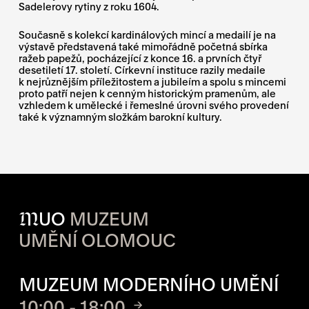
Sadelerovy rytiny z roku 1604.
Současně s kolekcí kardinálových mincí a medailí je na
výstavě představená také mimořádně početná sbírka
ražeb papežů, pocházející z konce 16. a prvních čtyř
desetiletí 17. století. Církevní instituce razily medaile
k nejrůznějším příležitostem a jubileím a spolu s mincemi
proto patří nejen k cenným historickým pramenům, ale
vzhledem k umělecké i řemeslné úrovni svého provedení
také k významným složkám barokní kultury.
M
UO
MUZEUM
UMĚNÍ OLOMOUC
OTVÍRACÍ DOBA JEDNOTLIVÝ
MUZEUM MODERNÍHO UMĚNÍ
10:00 - 18:00