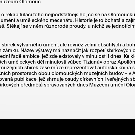
í muzeum Olomouc
o rekapitulaci toho nejpodstatnějšího, co se na Olomoucku
o umění a uměleckého mecenátu. Historie je to bohatá a zají
toletí. Stékají se v něm různorodé proudy, u nichž se jedno
ch sbírek výtvarného umění, ale rovněž velmi obsáhlých a b
m zámku. Název výstavy má naznačit jak rozpětí sbírkových
oslední řadě ambice, jež zde existovaly v minulosti i dnes. K
ších uměleckých děl minulosti vůbec, Tizianův obraz Apolló
 muzejních sbírek zase může reprezentovat autorská kniha s 
pozičních prostorech obou olomouckých muzejních budov – 
ovaná publikace, jež shrnuje osudy církevních i veřejných s
 sbírkových předmětů spravovaných dnes Muzeem umění Olo