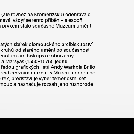
 (ale rovněž na Kroměřížsku) odehrávalo
mavá, vždyť se tento příběh – alespoň
tícím prvkem stalo současné Muzeum umění
ohatých sbírek olomouckého arcibiskupství
 okruhů od starého umění po současnost,
e klenotům arcibiskupské obrazárny
n a Marsyas (1550–1576); jednu
řadou grafických listů Andy Warhola Brillo
v Arcidiecézním muzeu i v Muzeu moderního
bírek, představuje výběr téměř osmi set
mouc a naznačuje rozsah jeho různorodé