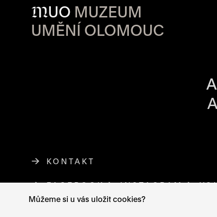
M
UO
MUZEUM
UMĚNÍ OLOMOUC
OTVÍRACÍ DO
A
A
KONTAKT
FACEBOOK
ODKAZ SE OTEVŘE NA NO
INSTAGRAM
ODKAZ SE 
YO
Můžeme si u vás uložit cookies?