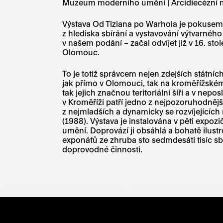
Muzeum moderního umění | Arcidiecézn
Výstava Od Tiziana po Warhola je pokusem 
z hlediska sbírání a vystavování výtvarnéh
v našem podání – začal odvíjet již v 16. s
Olomouc.
To je totiž správcem nejen zdejších státní
jak přímo v Olomouci, tak na kroměřížské
tak jejich značnou teritoriální šíři a v nep
v Kroměříži patří jedno z nejpozoruhodněj
z nejmladších a dynamicky se rozvíjejících
(1988). Výstava je instalována v pěti ex
umění. Doprovází ji obsáhlá a bohatě ilustr
exponátů ze zhruba sto sedmdesáti tisíc
doprovodné činnosti.