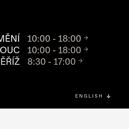
CH MÍST
MĚNÍ
10:00 - 18:00
MOUC
10:00 - 18:00
ĚŘÍŽ
8:30 - 17:00
ENGLISH
OVÉ STRÁNCE