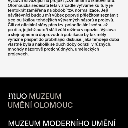
Výstava navazující na projekt „Oznámení o Ikarově letu.“
Olomoucká šedesátá léta v zrcadle výtvarné kultury je
tentokrát zaměřena na období tzv. normalizace. Její
návštěvníci budou mít vůbec poprvé příležitost seznámit
s celou škálou tehdejších výtvarných názorů a projevů.
Čili od oficiální sféry přes tzv. polooficiální scénu až
po díla, jejichž autoři stáli vůči režimu v opozici. Výstava
a stejnojmenná doprovodná publikace by tak měly
výrazně přispět do probíhající diskuse, jaká tehdejší doba
vlastně byla a nakolik se duch doby odrazil v různých,
mnohdy názorově protichůdných, uměleckých
projevech.
M
UO
MUZEUM
UMĚNÍ OLOMOUC
OTVÍRACÍ DOBA JEDNOTLIVÝ
MUZEUM MODERNÍHO UMĚNÍ