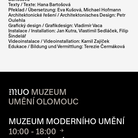
Texty / Texte:
Hana Bartošová
Překlad / Übersetzung:
Eva Kušová, Michael Hofmann
Architektonické řešení / Architektonisches Design:
Petr
Oulehla
Grafický design / Grafikdesign:
Vladimír Vaca
Instalace / Installation:
Jan Kutra, Vlastimil Sedláček, Filip
Šindelář
Videoinstalace / Videoinstallation:
Kamil Zajíček
Edukace / Bildung und Vermittlung:
Terezie Čermáková
M
UO
MUZEUM
UMĚNÍ OLOMOUC
OTVÍRACÍ DOBA JEDNOTLIVÝ
MUZEUM MODERNÍHO UMĚNÍ
10:00 - 18:00