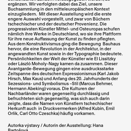
ergänzen. Wir verfolgten dabei das Ziel, unsere
Buchsammlung in den mitteleuropäischen Kontext
einzugliedern. Mit dieser Ausstellung wird die erste
engere Auswahl vorgestellt, und zwar von Büchern
tschechischer und der deutscher Provenienz. Die
progressivsten Künstler Mittel- und Osteuropas schufen
nämlich ihre Werke in Deutschland, wo sie ihre Plattform
für ihre neue Auffassung der Kunst zu finden pflegten.
Aus dem Konstruktivismus ging die Bewegung Bauhaus
hervor, die eine Revolution in der Architektur, in der
angewandten Kunst sowie in der Typographie bedeutete.
Persönlichkeiten der Welt der Künstler wie El Lissitzky
oder László Moholy-Nagy kamen da zusammen. Dieser
Avantgarde-Bewegung gingen eine ausdrucksstarke
Zeitspanne des deutschen Expressionismus (Karl Jakob
Hirsch, Max Kaus) und Anfang des 20. Jahrhunderts der
Sezessions- und Symbolismus –Stil (Marcus Behmer,
Hermann Abeking) voraus. Die Kulturen der
Nachbarländer waren gegenseitig durchlässig und
befruchteten sich gegenseitig, was sich auch darin
zeigte, dass die Namen von Künstlern tschechischer
Herkunft auch in Druckvermerken (Alfred Kubin, Emil
Orlik, Carl Otto Czeschka) häufig vorkamen.
Autorka výstavy / Autorin der Ausstellung:
Hana
Bartošová