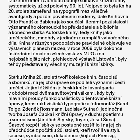
Muzeum umění Olomouc buduje sbírkové knižní fondy
systematicky už od poloviny 90. let. Nejprve to byla Kniha
20. století zaměřená na typografii meziválečné
avantgardy a pozdní poválečné moderny, dále Knihovna
Otto Františka Bablera jako součást literární pozůstalosti
významného olomouckého překladatele a bibliofila
a konečně sbírka Autorské knihy, tedy knihy jako
uměleckého, mnohdy v jediném exempláři vytvořeného
díla. Kniha v různých podobách se pravidelně objevuje ve
výstavních plánech muzea, v roce 2009 byla dokonce
ústředním tématem všech výstav v MUO a na
nejobsáhlejší z nich, přehledové výstavě Listování, byly
tehdy představeny všechny muzejní knižní sbírky.
Sbírku Kniha 20. století tvoří kolekce knih, časopisů
a sborníků, na jejichž úpravě se podíleli významní čeští
umělci. Jejím těžištěm je česká knižní avantgarda
v období mezi dvěma světovými válkami, kdy byly
hlavními proudy funkcionalisticky orientované knižní
úpravy, konstruktivistická typografie a fotomontáž (Karel
Teige, Zdeněk Rossmann, Ladislav Sutnar), jedinečná
tvorba Josefa Čapka i knižní úpravy v duchu poetismu
a surrealismu (Jindřich Štyrský, Toyen, Josef Šíma).
Časové rozpětí sbírky se postupně rozšířilo i na jejich
předchůdce z počátku 20. století, kteří tvořili ve stylu
secese, symbolismu, dekadence (Vojtěch Preissig,