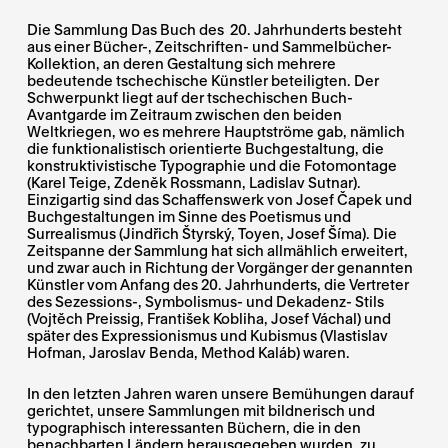
Die Sammlung Das Buch des 20. Jahrhunderts besteht
aus einer Bücher-, Zeitschriften- und Sammelbücher-
Kollektion, an deren Gestaltung sich mehrere
bedeutende tschechische Künstler beteiligten. Der
Schwerpunkt liegt auf der tschechischen Buch-
Avantgarde im Zeitraum zwischen den beiden
Weltkriegen, wo es mehrere Hauptströme gab, nämlich
die funktionalistisch orientierte Buchgestaltung, die
konstruktivistische Typographie und die Fotomontage
(Karel Teige, Zdeněk Rossmann, Ladislav Sutnar).
Einzigartig sind das Schaffenswerk von Josef Čapek und
Buchgestaltungen im Sinne des Poetismus und
Surrealismus (Jindřich Štyrský, Toyen, Josef Šíma). Die
Zeitspanne der Sammlung hat sich allmählich erweitert,
und zwar auch in Richtung der Vorgänger der genannten
Künstler vom Anfang des 20. Jahrhunderts, die Vertreter
des Sezessions-, Symbolismus- und Dekadenz- Stils
(Vojtěch Preissig, František Kobliha, Josef Váchal) und
später des Expressionismus und Kubismus (Vlastislav
Hofman, Jaroslav Benda, Method Kaláb) waren.
In den letzten Jahren waren unsere Bemühungen darauf
gerichtet, unsere Sammlungen mit bildnerisch und
typographisch interessanten Büchern, die in den
benachbarten Ländern herausgegeben wurden, zu