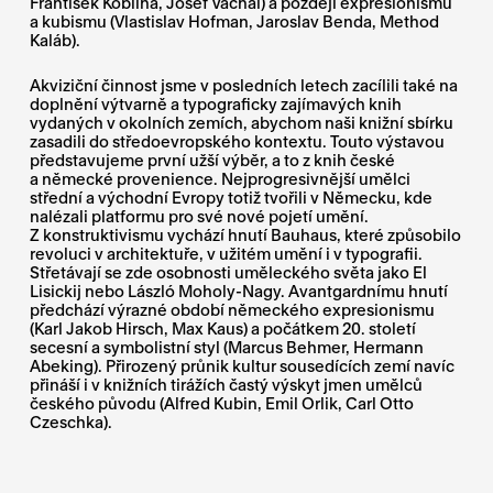
František Kobliha, Josef Váchal) a později expresionismu
a kubismu (Vlastislav Hofman, Jaroslav Benda, Method
Kaláb).
Akviziční činnost jsme v posledních letech zacílili také na
doplnění výtvarně a typograficky zajímavých knih
vydaných v okolních zemích, abychom naši knižní sbírku
zasadili do středoevropského kontextu. Touto výstavou
představujeme první užší výběr, a to z knih české
a německé provenience. Nejprogresivnější umělci
střední a východní Evropy totiž tvořili v Německu, kde
nalézali platformu pro své nové pojetí umění.
Z konstruktivismu vychází hnutí Bauhaus, které způsobilo
revoluci v architektuře, v užitém umění i v typografii.
Střetávají se zde osobnosti uměleckého světa jako El
Lisickij nebo László Moholy-Nagy. Avantgardnímu hnutí
předchází výrazné období německého expresionismu
(Karl Jakob Hirsch, Max Kaus) a počátkem 20. století
secesní a symbolistní styl (Marcus Behmer, Hermann
Abeking). Přirozený průnik kultur sousedících zemí navíc
přináší i v knižních tirážích častý výskyt jmen umělců
českého původu (Alfred Kubin, Emil Orlik, Carl Otto
Czeschka).