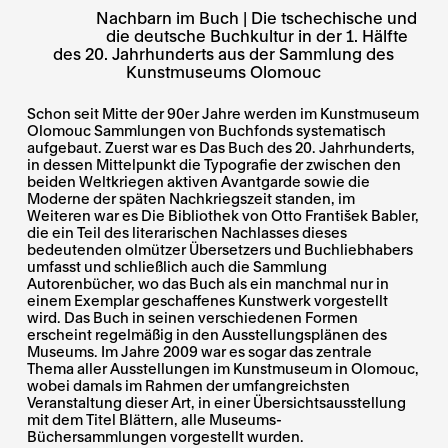
Nachbarn im Buch | Die tschechische und
die deutsche Buchkultur in der 1. Hälfte
des 20. Jahrhunderts aus der Sammlung des
Kunstmuseums Olomouc
Schon seit Mitte der 90er Jahre werden im Kunstmuseum
Olomouc Sammlungen von Buchfonds systematisch
aufgebaut. Zuerst war es Das Buch des 20. Jahrhunderts,
in dessen Mittelpunkt die Typografie der zwischen den
beiden Weltkriegen aktiven Avantgarde sowie die
Moderne der späten Nachkriegszeit standen, im
Weiteren war es Die Bibliothek von Otto František Babler,
die ein Teil des literarischen Nachlasses dieses
bedeutenden olmützer Übersetzers und Buchliebhabers
umfasst und schließlich auch die Sammlung
Autorenbücher, wo das Buch als ein manchmal nur in
einem Exemplar geschaffenes Kunstwerk vorgestellt
wird. Das Buch in seinen verschiedenen Formen
erscheint regelmäßig in den Ausstellungsplänen des
Museums. Im Jahre 2009 war es sogar das zentrale
Thema aller Ausstellungen im Kunstmuseum in Olomouc,
wobei damals im Rahmen der umfangreichsten
Veranstaltung dieser Art, in einer Übersichtsausstellung
mit dem Titel Blättern, alle Museums-
Büchersammlungen vorgestellt wurden.