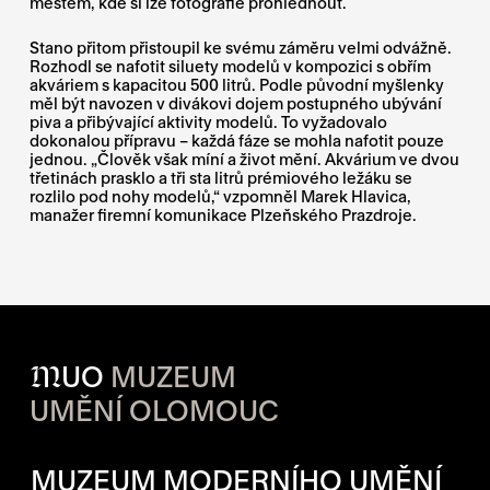
městem, kde si lze fotografie prohlédnout.
Stano přitom přistoupil ke svému záměru velmi odvážně.
Rozhodl se nafotit siluety modelů v kompozici s obřím
akváriem s kapacitou 500 litrů. Podle původní myšlenky
měl být navozen v divákovi dojem postupného ubývání
piva a přibývající aktivity modelů. To vyžadovalo
dokonalou přípravu – každá fáze se mohla nafotit pouze
jednou. „Člověk však míní a život mění. Akvárium ve dvou
třetinách prasklo a tři sta litrů prémiového ležáku se
rozlilo pod nohy modelů,“ vzpomněl Marek Hlavica,
manažer firemní komunikace Plzeňského Prazdroje.
M
UO
MUZEUM
UMĚNÍ OLOMOUC
OTVÍRACÍ DOBA JEDNOTLIVÝ
MUZEUM MODERNÍHO UMĚNÍ