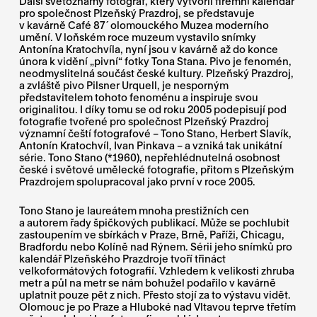
Další světoznámý fotograf, který vytvořil firemní kalendář
pro společnost Plzeňský Prazdroj, se představuje
v kavárně Café 87´ olomouckého Muzea moderního
umění. V loňském roce muzeum vystavilo snímky
Antonína Kratochvíla, nyní jsou v kavárně až do konce
února k vidění „pivní“ fotky Tona Stana. Pivo je fenomén,
neodmyslitelná součást české kultury. Plzeňský Prazdroj,
a zvláště pivo Pilsner Urquell, je nesporným
představitelem tohoto fenoménu a inspiruje svou
originalitou. I díky tomu se od roku 2005 podepisují pod
fotografie tvořené pro společnost Plzeňský Prazdroj
významní čeští fotografové – Tono Stano, Herbert Slavík,
Antonín Kratochvíl, Ivan Pinkava – a vzniká tak unikátní
série. Tono Stano (*1960), nepřehlédnutelná osobnost
české i světové umělecké fotografie, přitom s Plzeňským
Prazdrojem spolupracoval jako první v roce 2005.
Tono Stano je laureátem mnoha prestižních cen
a autorem řady špičkových publikací. Může se pochlubit
zastoupením ve sbírkách v Praze, Brně, Paříži, Chicagu,
Bradfordu nebo Kolíně nad Rýnem. Sérii jeho snímků pro
kalendář Plzeňského Prazdroje tvoří třináct
velkoformátových fotografií. Vzhledem k velikosti zhruba
metr a půl na metr se nám bohužel podařilo v kavárně
uplatnit pouze pět z nich. Přesto stojí za to výstavu vidět.
Olomouc je po Praze a Hluboké nad Vltavou teprve třetím