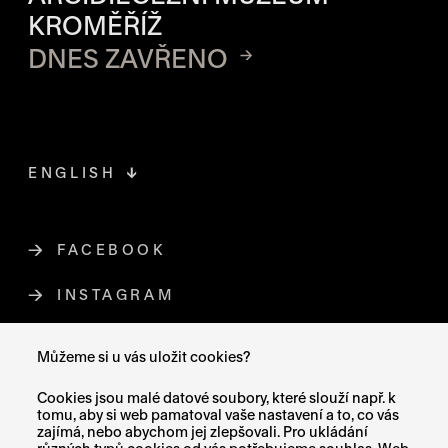
KROMĚŘÍŽ
DNES ZAVŘENO
ENGLISH
FACEBOOK
ODKAZ SE OTEVŘE NA NOVÉ STR
INSTAGRAM
ODKAZ SE OTEVŘE NA NOVÉ STR
YOUTUBE
ODKAZ SE OTEVŘE NA NOVÉ STRÁ
Můžeme si u vás uložit cookies?
X (TWITTER)
ODKAZ SE OTEVŘE NA NOVÉ ST
Cookies jsou malé datové soubory, které slouží např. k
tomu, aby si web pamatoval vaše nastavení a to, co vás
zajímá, nebo abychom jej zlepšovali. Pro ukládání