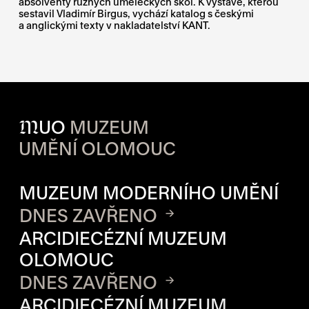
absolventy různých uměleckých škol. K výstavě, kterou
sestavil Vladimír Birgus, vychází katalog s českými
a anglickými texty v nakladatelství KANT.
M
UO
MUZEUM
UMĚNÍ OLOMOUC
OTVÍRACÍ DOBA JEDNOTLIVÝ
MUZEUM MODERNÍHO UMĚNÍ
DNES ZAVŘENO
ARCIDIECÉZNÍ MUZEUM
OLOMOUC
DNES ZAVŘENO
ARCIDIECÉZNÍ MUZEUM