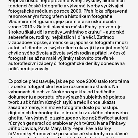
Repríza dosud nejreprezentativnější výstavy aktuálních
tendencí české fotografie a výtvarné tvorby využívající
fotografické médium po roce 2000. Přehlídka připravená
renomovaným fotografem a historikem fotografie
Vladimírem Birgusem, jejíž premiéra se uskutečnila
v roce 2013 v Galerii hlavního města Prahy, prezentuje
širokou škálu děl s motivy „vnitřního okruhu“ – autorské
sebereflexe, rodiny, nejbližších lidí a věcí. Zatímco
v západoevropské, americké či japonské fotografii mnozí
autoři už dlouho ve svých dílech ukazují i ty nejintimnější
chvíle svého života a života svých rodin a přátel, v české
fotografii se až na malé výjimky takovéto otevřené
autoroflexivní záběry či fotografické deníky donedávna
příliš neobjevovaly.
Expozice představuje, jak se po roce 2000 stalo toto téma
i v české fotografické tvorbě rozšířené a aktuální. Na
vybraných dílech ze širokého spektra od tradičního
dokumentu a portrétu přes výrazně subjektivně pojatou
tvorbu až k fúzím různých stylů a médií chce ukázat
zásadní změny, k nimž ve fotografii došlo po nástupu
digitálních technologií a jejím úniku z úzkého oborového
ghetta. Na výstavě je zastoupeno vice než čtyřicet autorů
různých generací od etablovaných tvůrců Ivana Pinkavy,
Jiřího Davida, Pavla Máry, Dity Pepe, Pavla Baňky
či Veroniky Bromové až po současné studenty a nedávné