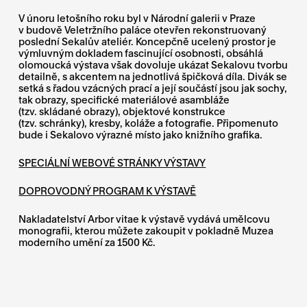
V únoru letošního roku byl v Národní galerii v Praze
v budově Veletržního paláce otevřen rekonstruovaný
poslední Sekalův ateliér. Koncepčně ucelený prostor je
výmluvným dokladem fascinující osobnosti, obsáhlá
olomoucká výstava však dovoluje ukázat Sekalovu tvorbu
detailně, s akcentem na jednotlivá špičková díla. Divák se
setká s řadou vzácných prací a její součástí jsou jak sochy,
tak obrazy, specifické materiálové asambláže
(tzv. skládané obrazy), objektové konstrukce
(tzv. schránky), kresby, koláže a fotografie. Připomenuto
bude i Sekalovo výrazné místo jako knižního grafika.
SPECIÁLNÍ WEBOVÉ STRÁNKY VÝSTAVY
DOPROVODNÝ PROGRAM K VÝSTAVĚ
Nakladatelství Arbor vitae k výstavě vydává umělcovu
monografii, kterou můžete zakoupit v pokladně Muzea
moderního umění za 1500 Kč.