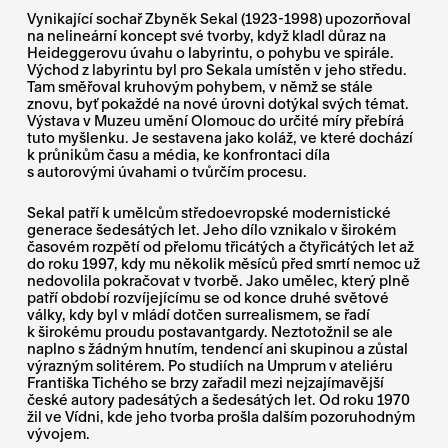
Vynikající sochař Zbyněk Sekal (1923-1998) upozorňoval
na nelineární koncept své tvorby, když kladl důraz na
Heideggerovu úvahu o labyrintu, o pohybu ve spirále.
Východ z labyrintu byl pro Sekala umístěn v jeho středu.
Tam směřoval kruhovým pohybem, v němž se stále
znovu, byť pokaždé na nové úrovni dotýkal svých témat.
Výstava v Muzeu umění Olomouc do určité míry přebírá
tuto myšlenku. Je sestavena jako koláž, ve které dochází
k průnikům času a média, ke konfrontaci díla
s autorovými úvahami o tvůrčím procesu.
Sekal patří k umělcům středoevropské modernistické
generace šedesátých let. Jeho dílo vznikalo v širokém
časovém rozpětí od přelomu třicátých a čtyřicátých let až
do roku 1997, kdy mu několik měsíců před smrtí nemoc už
nedovolila pokračovat v tvorbě. Jako umělec, který plně
patří období rozvíjejícímu se od konce druhé světové
války, kdy byl v mládí dotčen surrealismem, se řadí
k širokému proudu postavantgardy. Neztotožnil se ale
naplno s žádným hnutím, tendencí ani skupinou a zůstal
výrazným solitérem. Po studiích na Umprum v ateliéru
Františka Tichého se brzy zařadil mezi nejzajímavější
české autory padesátých a šedesátých let. Od roku 1970
žil ve Vídni, kde jeho tvorba prošla dalším pozoruhodným
vývojem.