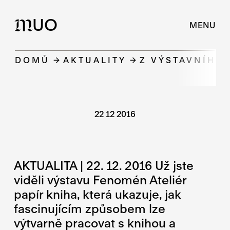
UO
M
MENU
DOMŮ
AKTUALITY
Z VÝSTAVNÍHO 
22 12 2016
AKTUALITA | 22. 12. 2016 Už jste
viděli výstavu Fenomén Ateliér
papír kniha, která ukazuje, jak
fascinujícím způsobem lze
výtvarně pracovat s knihou a