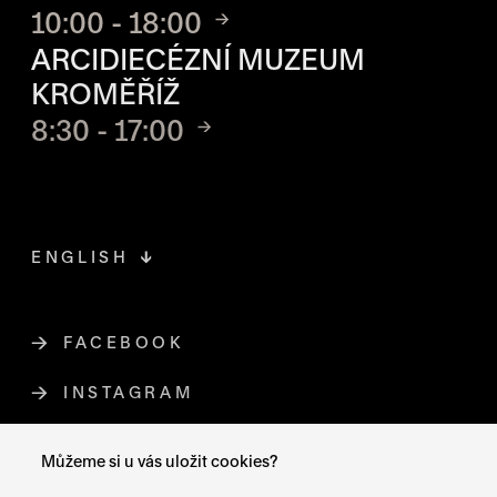
10:00 - 18:00
ARCIDIECÉZNÍ MUZEUM
KROMĚŘÍŽ
8:30 - 17:00
ENGLISH
FACEBOOK
ODKAZ SE OTEVŘE NA NOVÉ STR
INSTAGRAM
ODKAZ SE OTEVŘE NA NOVÉ STR
YOUTUBE
ODKAZ SE OTEVŘE NA NOVÉ STRÁ
Můžeme si u vás uložit cookies?
X (TWITTER)
ODKAZ SE OTEVŘE NA NOVÉ ST