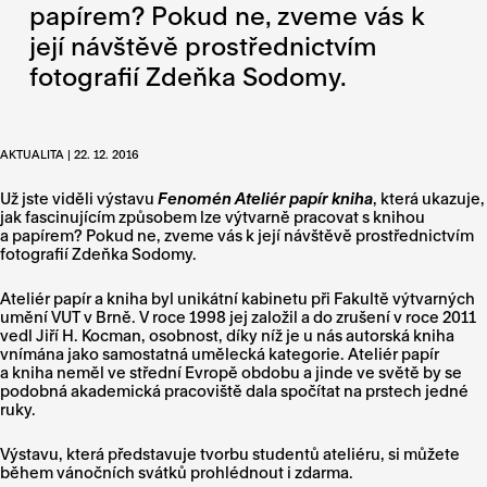
papírem? Pokud ne, zveme vás k
její návštěvě prostřednictvím
fotografií Zdeňka Sodomy.
AKTUALITA | 22. 12. 2016
Už jste viděli výstavu
Fenomén Ateliér papír kniha
, která ukazuje,
jak fascinujícím způsobem lze výtvarně pracovat s knihou
a papírem? Pokud ne, zveme vás k její návštěvě prostřednictvím
fotografií Zdeňka Sodomy.
Ateliér papír a kniha byl unikátní kabinetu při Fakultě výtvarných
umění VUT v Brně. V roce 1998 jej založil a do zrušení v roce 2011
vedl Jiří H. Kocman, osobnost, díky níž je u nás autorská kniha
vnímána jako samostatná umělecká kategorie. Ateliér papír
a kniha neměl ve střední Evropě obdobu a jinde ve světě by se
podobná akademická pracoviště dala spočítat na prstech jedné
ruky.
Výstavu, která představuje tvorbu studentů ateliéru, si můžete
během vánočních svátků prohlédnout i zdarma.