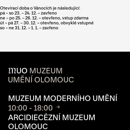
Otevírací doba o Vánocích je následující:
pá – so 23. – 24. 12. – zavřeno
ne – po 25. – 26. 12. – otevřeno, vstup zdarma
út – pá 27. – 30. 12. – otevřeno, obvyklé vstupné
so – ne 31. 12. – 1. 1. – zavřeno
M
UO
MUZEUM
UMĚNÍ OLOMOUC
OTVÍRACÍ DOBA JEDNOTLIVÝ
MUZEUM MODERNÍHO UMĚNÍ
10:00 - 18:00
ARCIDIECÉZNÍ MUZEUM
OLOMOUC