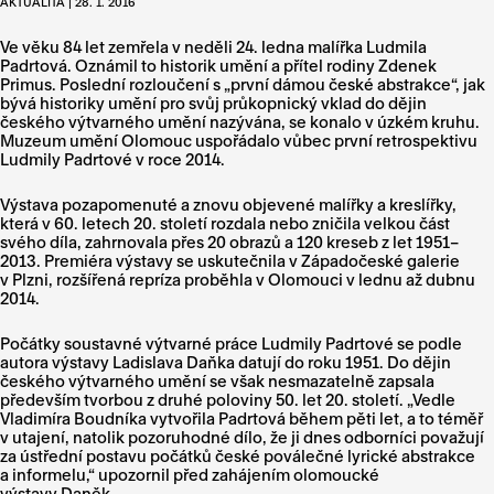
AKTUALITA | 28. 1. 2016
Ve věku 84 let zemřela v neděli 24. ledna malířka Ludmila
Padrtová. Oznámil to historik umění a přítel rodiny Zdenek
Primus. Poslední rozloučení s „první dámou české abstrakce“, jak
bývá historiky umění pro svůj průkopnický vklad do dějin
českého výtvarného umění nazývána, se konalo v úzkém kruhu.
Muzeum umění Olomouc uspořádalo vůbec první retrospektivu
Ludmily Padrtové v roce 2014.
Výstava pozapomenuté a znovu objevené malířky a kreslířky,
která v 60. letech 20. století rozdala nebo zničila velkou část
svého díla, zahrnovala přes 20 obrazů a 120 kreseb z let 1951–
2013. Premiéra výstavy se uskutečnila v Západočeské galerie
v Plzni, rozšířená repríza proběhla v Olomouci v lednu až dubnu
2014.
Počátky soustavné výtvarné práce Ludmily Padrtové se podle
autora výstavy Ladislava Daňka datují do roku 1951. Do dějin
českého výtvarného umění se však nesmazatelně zapsala
především tvorbou z druhé poloviny 50. let 20. století. „Vedle
Vladimíra Boudníka vytvořila Padrtová během pěti let, a to téměř
v utajení, natolik pozoruhodné dílo, že ji dnes odborníci považují
za ústřední postavu počátků české poválečné lyrické abstrakce
a informelu,“ upozornil před zahájením olomoucké
výstavy Daněk.