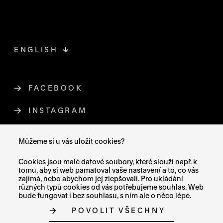
ENGLISH
FACEBOOK
ODKAZ SE OTEVŘE NA NOVÉ STR
INSTAGRAM
ODKAZ SE OTEVŘE NA NOVÉ STR
YOUTUBE
ODKAZ SE OTEVŘE NA NOVÉ STRÁ
Můžeme si u vás uložit cookies?
X (TWITTER)
ODKAZ SE OTEVŘE NA NOVÉ ST
Cookies jsou malé datové soubory, které slouží např. k
tomu, aby si web pamatoval vaše nastavení a to, co vás
zajímá, nebo abychom jej zlepšovali. Pro ukládání
různých typů cookies od vás potřebujeme souhlas. Web
bude fungovat i bez souhlasu, s ním ale o něco lépe.
MAPA STRÁNEK
POVOLIT VŠECHNY
PROHLÁŠENÍ O PŘÍSTUPNOSTI
GDPR