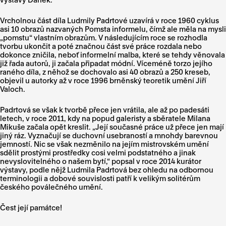
Vrcholnou část díla Ludmily Padrtové uzavírá v roce 1960 cyklus
asi 10 obrazů nazvaných Pomsta informelu, čímž ale měla na mysli
„pomstu“ vlastním obrazům. V následujícím roce se rozhodla
tvorbu ukončit a poté značnou část své práce rozdala nebo
dokonce zničila, neboť informelní malba, které se tehdy věnovala
již řada autorů, ji začala připadat módní. Víceméně torzo jejího
raného díla, z něhož se dochovalo asi 40 obrazů a 250 kreseb,
objevil u autorky až v roce 1996 brněnský teoretik umění Jiří
Valoch.
Padrtová se však k tvorbě přece jen vrátila, ale až po padesáti
letech, v roce 2011, kdy na popud galeristy a sběratele Milana
Mikuše začala opět kreslit. „Její současné práce už přece jen mají
jiný ráz. Vyznačují se duchovní usebraností a mnohdy barevnou
jemností. Nic se však nezměnilo na jejím mistrovském umění
sdělit prostými prostředky cosi velmi podstatného a jinak
nevyslovitelného o našem bytí,“ popsal v roce 2014 kurátor
výstavy, podle nějž Ludmila Padrtová bez ohledu na odbornou
terminologii a dobové souvislosti patří k velikým solitérům
českého poválečného umění.
Čest její památce!