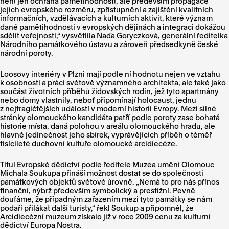
není jen ochrana pamětihodností, ale především propagace
jejich evropského rozměru, zpřístupnění a zajištění kvalitních
informačních, vzdělávacích a kulturních aktivit, které význam
dané pamětihodnosti v evropských dějinách a integraci dokážou
sdělit veřejnosti,“ vysvětlila Naďa Goryczková, generální ředitelka
Národního památkového ústavu a zároveň předsedkyně české
národní poroty.
Loosovy interiéry v Plzni mají podle ní hodnotu nejen ve vztahu
k osobnosti a práci světově významného architekta, ale také jako
součást životních příběhů židovských rodin, jež tyto apartmány
nebo domy vlastnily, neboť připomínají holocaust, jednu
z nejtragičtějších událostí v moderní historii Evropy. Mezi silné
stránky olomouckého kandidáta patří podle poroty zase bohatá
historie místa, daná polohou v areálu olomouckého hradu, ale
hlavně jedinečnost jeho sbírek, vyprávějících příběh o téměř
tisícileté duchovní kultuře olomoucké arcidiecéze.
Titul Evropské dědictví podle ředitele Muzea umění Olomouc
Michala Soukupa přináší možnost dostat se do společnosti
památkových objektů světové úrovně. „Nemá to pro nás přínos
finanční, nýbrž především symbolický a prestižní. Pevně
doufáme, že případným zařazením mezi tyto památky se nám
podaří přilákat další turisty,“ řekl Soukup a připomněl, že
Arcidiecézní muzeum získalo již v roce 2009 cenu za kulturní
dědictví Europa Nostra.