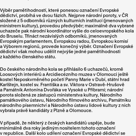
Výběr pamětihodností, které ponesou označení Evropské
dědictví, probíhá ve dvou fázích. Nejprve národní poroty, v ČR
složené z 5 odborníků různých kulturních institucí (jmenovaných
ministrem kultury), provedou předvýběr; maximálně dva vybrané
uchazeče pak národní koordinátor vyšle do celoevropského kola
do Bruselu. Třináct nezávislých odborníků, jmenovaných
Evropským parlamentem, Evropskou radou, Evropskou komisí
a Výborem regionů, provede konečný výběr. Označení Evropské
dědictví však mohou udělit nejvýše jedné pamětihodnosti
z každého členského státu.
Do českého národního kola se přihlásilo 6 uchazečů, kromě
Loosových interiérů a Arcidiecézního muzea v Olomouci ještě
kostel Neposkvrněného početí Panny Marie v Dubí, státní hrad
Karlštejn, kostel sv. Františka a sv. Viktora v Ostravě-Hrušově
a Památník Antonína Dvořáka ve Vysoké u Příbrami; národní
porota složená ze zástupců ministerstva kultury, Národního
památkového ústavu, Národního filmového archivu, Památníku
národního písemnictví a Národního ústavu lidové kultury z nich
vybrala právě kandidáty z Plzně a Olomouce.
V případě, že některý z českých kandidátů uspěje, bude
minimálně dva roky jediným nositelem tohoto označení
v republice. Další kolo udílení označení Evropské dědictví se