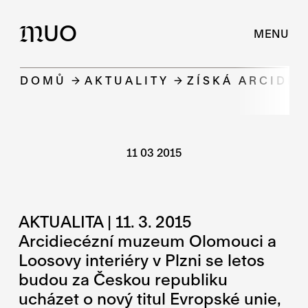
UO
M
MENU
DOMŮ
AKTUALITY
ZÍSKÁ ARCIDIE
11 03 2015
AKTUALITA | 11. 3. 2015
Arcidiecézní muzeum Olomouci a
Loosovy interiéry v Plzni se letos
budou za Českou republiku
ucházet o nový titul Evropské unie,