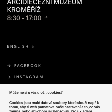
ARCIDIECÉZNÍ MUZEUM
KROMĚŘÍŽ
8:30 - 17:00
ENGLISH
FACEBOOK
ODKAZ SE OTEVŘE NA NOVÉ STR
INSTAGRAM
ODKAZ SE OTEVŘE NA NOVÉ STR
YOUTUBE
ODKAZ SE OTEVŘE NA NOVÉ STRÁ
Můžeme si u vás uložit cookies?
X (TWITTER)
ODKAZ SE OTEVŘE NA NOVÉ ST
Cookies jsou malé datové soubory, které slouží např. k
tomu, aby si web pamatoval vaše nastavení a to, co vás
zajímá, nebo abychom jej zlepšovali. Pro ukládání