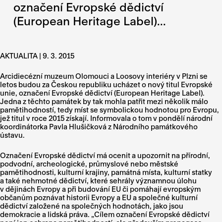
označení Evropské dědictví
(European Heritage Label)...
AKTUALITA | 9. 3. 2015
Arcidiecézní muzeum Olomouci a Loosovy interiéry v Plzni se
letos budou za Českou republiku ucházet o nový titul Evropské
unie, označení Evropské dědictví (European Heritage Label).
Jedna z těchto památek by tak mohla patřit mezi několik málo
pamětihodností, tedy míst se symbolickou hodnotou pro Evropu,
jež titul v roce 2015 získají. Informovala o tom v pondělí národní
koordinátorka Pavla Hlušičková z Národního památkového
ústavu.
Označení Evropské dědictví má ocenit a upozornit na přírodní,
podvodní, archeologické, průmyslové nebo městské
pamětihodnosti, kulturní krajiny, památná místa, kulturní statky
a také nehmotné dědictví, které sehrály významnou úlohu
v dějinách Evropy a při budování EU či pomáhají evropským
občanům poznávat historii Evropy a EU a společné kulturní
dědictví založené na společných hodnotách, jako jsou
demokracie a lidská práva. „Cílem označení Evropské dědictví