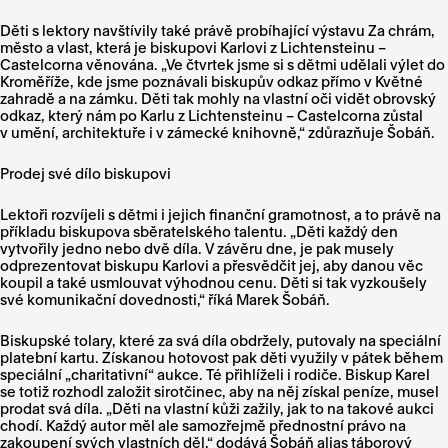
Děti s lektory navštívily také právě probíhající výstavu Za chrám,
město a vlast, která je biskupovi Karlovi z Lichtensteinu –
Castelcorna věnována. „Ve čtvrtek jsme si s dětmi udělali výlet do
Kroměříže, kde jsme poznávali biskupův odkaz přímo v Květné
zahradě a na zámku. Děti tak mohly na vlastní oči vidět obrovský
odkaz, který nám po Karlu z Lichtensteinu – Castelcorna zůstal
v umění, architektuře i v zámecké knihovně,“ zdůrazňuje Šobáň.
Prodej své dílo biskupovi
Lektoři rozvíjeli s dětmi i jejich finanční gramotnost, a to právě na
příkladu biskupova sběratelského talentu. „Děti každý den
vytvořily jedno nebo dvě díla. V závěru dne, je pak musely
odprezentovat biskupu Karlovi a přesvědčit jej, aby danou věc
koupil a také usmlouvat výhodnou cenu. Děti si tak vyzkoušely
své komunikační dovednosti,“ říká Marek Šobáň.
Biskupské tolary, které za svá díla obdržely, putovaly na speciální
platební kartu. Získanou hotovost pak děti využily v pátek během
speciální „charitativní“ aukce. Té přihlíželi i rodiče. Biskup Karel
se totiž rozhodl založit sirotčinec, aby na něj získal peníze, musel
prodat svá díla. „Děti na vlastní kůži zažily, jak to na takové aukci
chodí. Každý autor měl ale samozřejmě přednostní právo na
zakoupení svých vlastních děl,“ dodává Šobáň alias táborový