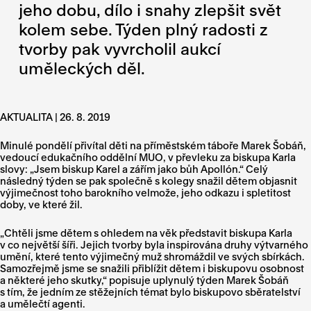
jeho dobu, dílo i snahy zlepšit svět
kolem sebe. Týden plný radosti z
tvorby pak vyvrcholil aukcí
uměleckých děl.
AKTUALITA | 26. 8. 2019
Minulé pondělí přivítal děti na příměstském táboře Marek Šobáň,
vedoucí edukačního oddělní MUO, v převleku za biskupa Karla
slovy: „Jsem biskup Karel a zářím jako bůh Apollón.“ Celý
následný týden se pak společně s kolegy snažil dětem objasnit
výjimečnost toho barokního velmože, jeho odkazu i spletitost
doby, ve které žil.
„Chtěli jsme dětem s ohledem na věk představit biskupa Karla
v co největší šíři. Jejich tvorby byla inspirována druhy výtvarného
umění, které tento výjimečný muž shromáždil ve svých sbírkách.
Samozřejmě jsme se snažili přiblížit dětem i biskupovu osobnost
a některé jeho skutky,“ popisuje uplynulý týden Marek Šobáň
s tím, že jedním ze stěžejních témat bylo biskupovo sběratelství
a umělečtí agenti.