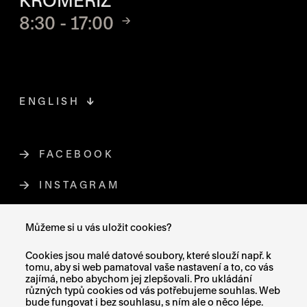
KROMĚŘÍŽ
8:30 - 17:00
ENGLISH
FACEBOOK
ODKAZ SE OTEVŘE NA NOVÉ STR
INSTAGRAM
ODKAZ SE OTEVŘE NA NOVÉ STR
YOUTUBE
ODKAZ SE OTEVŘE NA NOVÉ STRÁ
Můžeme si u vás uložit cookies?
X (TWITTER)
ODKAZ SE OTEVŘE NA NOVÉ ST
Cookies jsou malé datové soubory, které slouží např. k
tomu, aby si web pamatoval vaše nastavení a to, co vás
zajímá, nebo abychom jej zlepšovali. Pro ukládání
různých typů cookies od vás potřebujeme souhlas. Web
bude fungovat i bez souhlasu, s ním ale o něco lépe.