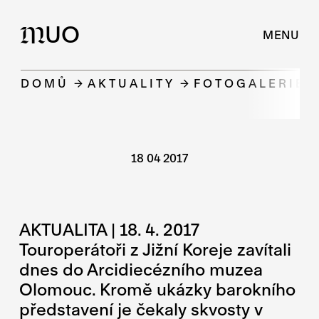
UO
M
MENU
DOMŮ
AKTUALITY
FOTOGALERIE: 
18 04 2017
AKTUALITA | 18. 4. 2017
Touroperátoři z Jižní Koreje zavítali
dnes do Arcidiecézního muzea
Olomouc. Kromě ukázky barokního
představení je čekaly skvosty v