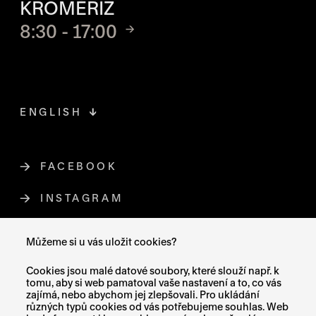
KROMĚŘÍŽ
8:30 - 17:00
ENGLISH
FACEBOOK
ODKAZ SE OTEVŘE NA NOVÉ STR
INSTAGRAM
ODKAZ SE OTEVŘE NA NOVÉ STR
YOUTUBE
ODKAZ SE OTEVŘE NA NOVÉ STRÁ
Můžeme si u vás uložit cookies?
X (TWITTER)
ODKAZ SE OTEVŘE NA NOVÉ ST
Cookies jsou malé datové soubory, které slouží např. k
tomu, aby si web pamatoval vaše nastavení a to, co vás
zajímá, nebo abychom jej zlepšovali. Pro ukládání
různých typů cookies od vás potřebujeme souhlas. Web