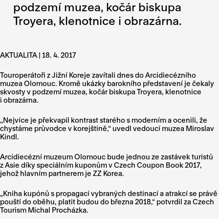
podzemí muzea, kočár biskupa
Troyera, klenotnice i obrazárna.
AKTUALITA | 18. 4. 2017
Touroperátoři z Jižní Koreje zavítali dnes do Arcidiecézního
muzea Olomouc. Kromě ukázky barokního představení je čekaly
skvosty v podzemí muzea, kočár biskupa Troyera, klenotnice
i obrazárna.
„Nejvíce je překvapil kontrast starého s moderním a ocenili, že
chystáme průvodce v korejštině,“ uvedl vedoucí muzea Miroslav
Kindl.
Arcidiecézní muzeum Olomouc bude jednou ze zastávek turistů
z Asie díky speciálním kuponům v Czech Coupon Book 2017,
jehož hlavním partnerem je ZZ Korea.
„Kniha kupónů s propagací vybraných destinací a atrakcí se právě
pouští do oběhu, platit budou do března 2018,“ potvrdil za Czech
Tourism Michal Procházka.