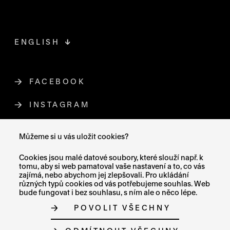
ENGLISH
FACEBOOK
ODKAZ SE OTEVŘE NA NOVÉ STR
INSTAGRAM
ODKAZ SE OTEVŘE NA NOVÉ STR
YOUTUBE
ODKAZ SE OTEVŘE NA NOVÉ STRÁ
Můžeme si u vás uložit cookies?
X (TWITTER)
ODKAZ SE OTEVŘE NA NOVÉ ST
Cookies jsou malé datové soubory, které slouží např. k
tomu, aby si web pamatoval vaše nastavení a to, co vás
zajímá, nebo abychom jej zlepšovali. Pro ukládání
různých typů cookies od vás potřebujeme souhlas. Web
bude fungovat i bez souhlasu, s ním ale o něco lépe.
MAPA STRÁNEK
POVOLIT VŠECHNY
PROHLÁŠENÍ O PŘÍSTUPNOSTI
GDPR