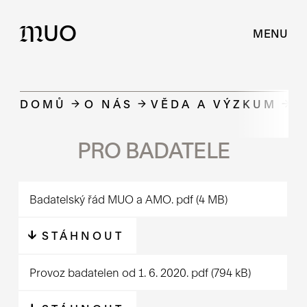
UO
M
MENU
DOMŮ
O NÁS
VĚDA A VÝZKUM
P
PRO BADATELE
Badatelský řád MUO a AMO.
pdf
(4 MB)
STÁHNOUT
Provoz badatelen od 1. 6. 2020.
pdf
(794 kB)