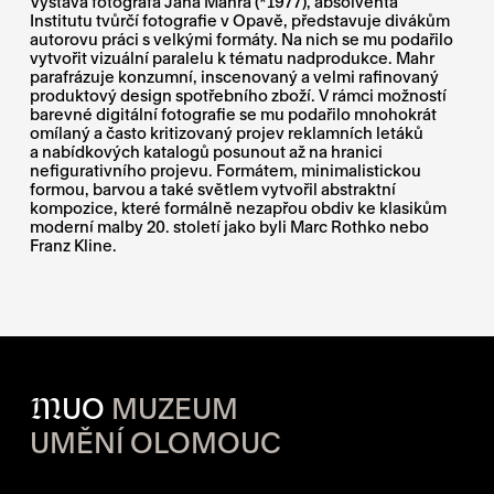
Výstava fotografa Jana Mahra (*1977), absolventa
Institutu tvůrčí fotografie v Opavě, představuje divákům
autorovu práci s velkými formáty. Na nich se mu podařilo
vytvořit vizuální paralelu k tématu nadprodukce. Mahr
parafrázuje konzumní, inscenovaný a velmi rafinovaný
produktový design spotřebního zboží. V rámci možností
barevné digitální fotografie se mu podařilo mnohokrát
omílaný a často kritizovaný projev reklamních letáků
a nabídkových katalogů posunout až na hranici
nefigurativního projevu. Formátem, minimalistickou
formou, barvou a také světlem vytvořil abstraktní
kompozice, které formálně nezapřou obdiv ke klasikům
moderní malby 20. století jako byli Marc Rothko nebo
Franz Kline.
M
UO
MUZEUM
UMĚNÍ OLOMOUC
OTVÍRACÍ DOBA JEDNOTLIVÝ